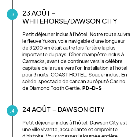
23 AOÛT –
J3
WHITEHORSE/DAWSON CITY
Petit déjeuner inclus à l’hôtel. Notre route suivra
le fleuve Yukon, voie navigable d’une longueur
de 3 200 km était autrefois l’artère la plus
importante du pays. Dîner champêtre inclus à
Carmacks, avant de continuer vers la célèbre
capitale de la ruée vers l’or. Installation à l’hôtel
pour 3 nuits. COAST HOTEL. Souper inclus. En
soirée, spectacle de cancan au réputé Casino
de Diamond Tooth Gertie.
PD-D-S
24 AOÛT – DAWSON CITY
J4
Petit déjeuner inclus à l’hôtel. Dawson City est
une ville vivante, accueillante et empreinte
d’histoire. Vous y passez la journée entière,