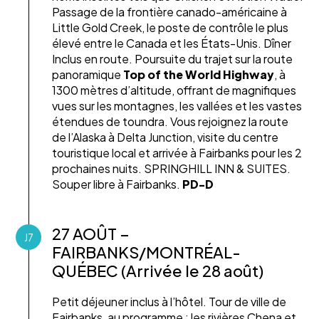
Passage de la frontière canado-américaine à
Little Gold Creek, le poste de contrôle le plus
élevé entre le Canada et les États-Unis. Dîner
Inclus en route. Poursuite du trajet sur la route
panoramique
Top of the World Highway
, à
1300 mètres d’altitude, offrant de magnifiques
vues sur les montagnes, les vallées et les vastes
étendues de toundra. Vous rejoignez la route
de l’Alaska à Delta Junction, visite du centre
touristique local et arrivée à Fairbanks pour les 2
prochaines nuits. SPRINGHILL INN & SUITES.
Souper libre à Fairbanks.
PD-D
27 AOÛT –
J7
FAIRBANKS/MONTRÉAL-
QUÉBEC (Arrivée le 28 août)
Petit déjeuner inclus à l’hôtel. Tour de ville de
Fairbanks, au programme : les rivières Chena et