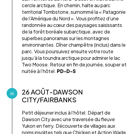
cercle arctique. En chemin, halte au parc
territorial Tombstone, surnommé la « Patagonie
de l’Amérique du Nord ». Vous profitez d’une
randonnée au cœur des paysages saisissants
de la forêt boréale subarctique, avec de
superbes panoramas sur les montagnes
environnantes. Dîner champêtre (inclus) dans le
parc. Vous poursuivez ensuite votre route
jusqu’à la toundra arctique pour admirer le lac
Two Moose. Retour en fin de journée, souper et
nuitée à l’hôtel.
PD-D-S
26 AOÛT-DAWSON
J6
CITY/FAIRBANKS
Petit déjeuner inclus à l’hôtel. Départ de
Dawson City avec une traversée du fleuve
Yukon en ferry. Découverte de villages aux
noms insolites tels que Chicken et Action Wade.