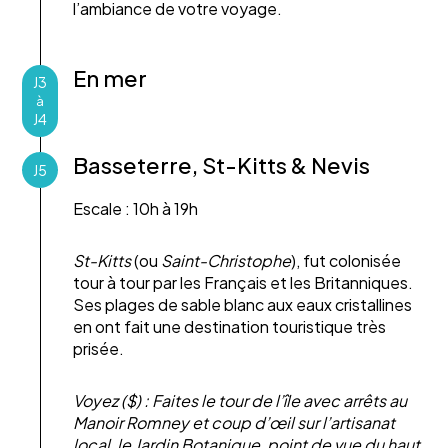
l’ambiance de votre voyage.
En mer
J3
à
J4
Basseterre, St-Kitts & Nevis
J5
Escale : 10h à 19h
St-Kitts
(ou
Saint-Christophe
), fut colonisée
tour à tour par les Français et les Britanniques.
Ses plages de sable blanc aux eaux cristallines
en ont fait une destination touristique très
prisée.
Voyez ($) : Faites le tour de l’île avec arrêts au
Manoir Romney et coup d’œil sur l’artisanat
local, le Jardin Botanique, point de vue du haut