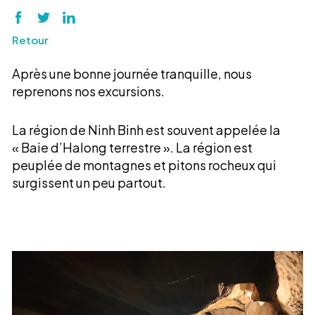
S
S
S
h
h
h
Retour
a
a
a
r
r
r
Après une bonne journée tranquille, nous
e
e
e
reprenons nos excursions.
o
o
o
n
n
n
F
T
L
La région de Ninh Binh est souvent appelée la
a
w
i
« Baie d’Halong terrestre ». La région est
c
i
n
peuplée de montagnes et pitons rocheux qui
e
t
k
surgissent un peu partout.
b
t
e
o
e
d
o
r
I
k
n