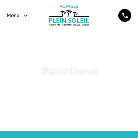
Menu
Pierre Dorval
>
>
Accueil
Témoignages
Pierre Dorval