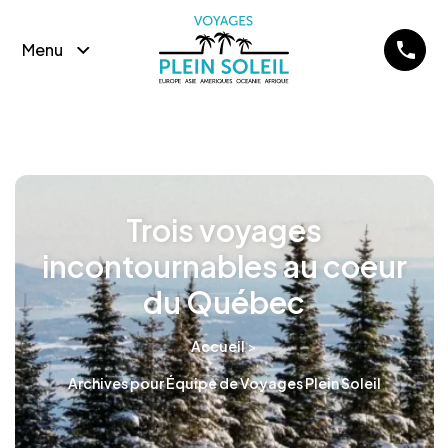
Menu
Trois voyages
incontournables au coeur
du Québec
>
Accueil
Archives pour Équipe de Voyages Plein Soleil