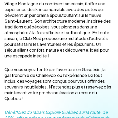
Village Montagne du continent américain, il offre une
expérience de ski incomparable avec des pistes qui
dévoilent un panorama époustouflant sur le fleuve
Saint-Laurent. Son architecture moderne, inspirée des
traditions québécoises, vous plongera dans une
atmosphère à la fois raffinée et authentique. En toute
saison, le Club Med propose une multitude d’activités
pour satisfaire les aventuriers et les épicuriens. Un
séjour alliant confort, nature et découverte, idéal pour
une escapade inédite !
Que vous soyez tenté par l’aventure en Gaspésie, la
gastronomie de Charlevoix ou l’expérience ski tout
inclus, ces voyages sont conçus pour vous offrir des
souvenirs inoubliables. N’attendez plus et réservez dès
maintenant votre prochaine évasion au cœur du
Québec !
Bénéficiez du rabais Explore Québec sur la route, de
25%, offert grâce au soutien financier du Ministère du