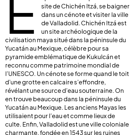
E
site de Chichén Itzá, se baigner
dans un cénote et visiter la ville
de Valladolid. Chichén Itzá est
un site archéologique de la
civilisation maya situé dans la péninsule du
Yucatán au Mexique, célèbre pour sa
pyramide emblématique de Kukulcán et
reconnu comme patrimoine mondial de
l’UNESCO. Un cénote se forme quand le toit
d’une grotte en calcaire s’effondre,
révélant une source d’eau souterraine. On
en trouve beaucoup dans la péninsule du
Yucatán au Mexique. Les anciens Mayas les
utilisaient pour l’eau et comme lieux de
culte. Enfin, Valladolid est une ville coloniale
charmante, fondée en 1543 sur les ruines